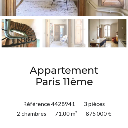
Appartement
Paris 11ème
Référence
4428941
3 pièces
2 chambres
71.00
m²
875 000 €