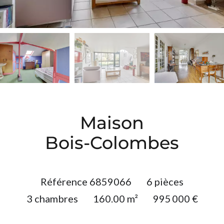
Maison
Bois-Colombes
Référence
6859066
6 pièces
3 chambres
160.00
m²
995 000 €