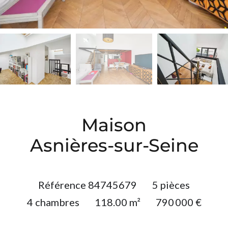
Maison
Asnières-sur-Seine
Référence
84745679
5 pièces
4 chambres
118.00
m²
790 000 €