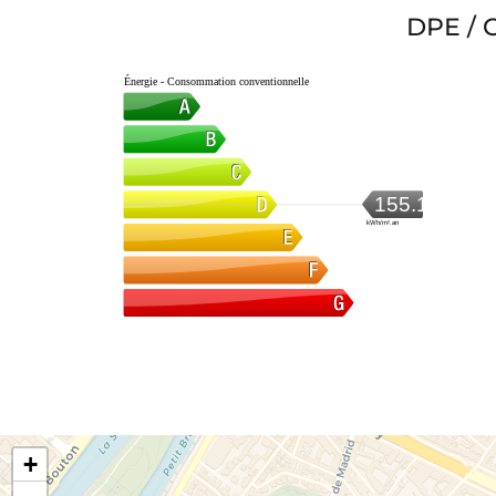
DPE / 
Énergie - Consommation conventionnelle
155.1
kWh/m².an
+