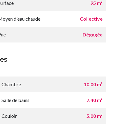
Surface
95 m²
Moyen d'eau chaude
Collective
Vue
Dégagée
es
1 Chambre
10.00 m²
 Salle de bains
7.40 m²
1 Couloir
5.00 m²