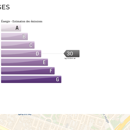
GES
Énergie - Estimation des émissions
30
kg CO2/m².an