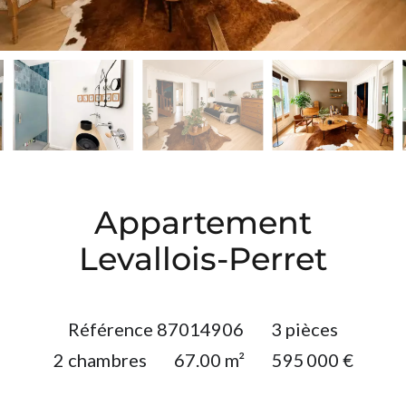
Appartement
Levallois-Perret
Référence
87014906
3 pièces
2 chambres
67.00
m²
595 000 €