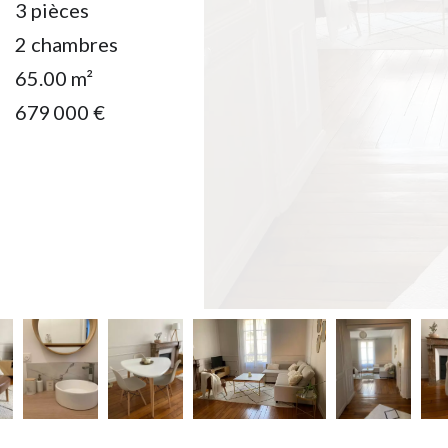
3 pièces
2 chambres
65.00
m²
679 000 €