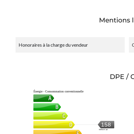
Mentions l
Honoraires à la charge du vendeur
DPE / 
Énergie - Consommation conventionnelle
158
kWh/m².an