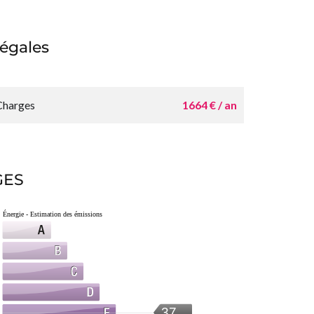
égales
Charges
1664 € / an
GES
Énergie - Estimation des émissions
37